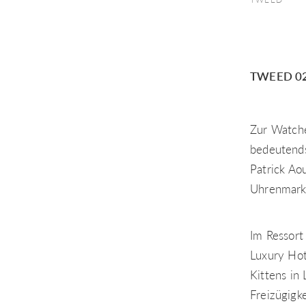
TWEED 02/
Zur Watche
bedeutends
Patrick Ao
Uhrenmark
Im Ressort
Luxury Hot
Kittens in
Freizügigke