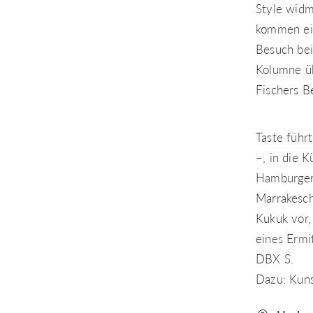
Style widm
kommen ein
Besuch bei
Kolumne üb
Fischers B
Taste führ
–, in die 
Hamburger 
Marrakesch
Kukuk vor,
eines Ermi
DBX S.
Dazu: Kuns