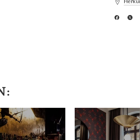
Herku
N: