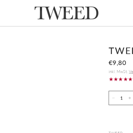
TWE
€9,80
inkl. MwSt.
Ve
TWEED