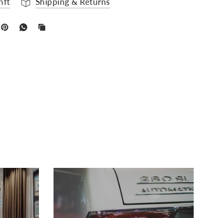
nft
Shipping & Returns